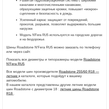
Развитая гидроэвакуационная система с широкими
каналами и многочисленными канавками,
образующими зацепные кромки, повышает «мокрое»
сцепление и безопасность в дождь.
Усиленный каркас защищает от повреждений,
проколов, разрывов, позволяет выдерживать большие
нагрузки.
Модель N'Fera RU5 используется на городских дорогах
и на бездорожье.
Шины Roadstone N'Fera RU5 можно заказать по телефону
или через сайт.
Показать все диаметры и типоразмеры модели
Roadstone
N'Fera RU5
.
Все модели шин производителя
Roadstone 255/60 R18 —
летние
в каталоге, которые подойдут к вашему
автомобилю.
В нашем каталоге представлены другие летние модели
шин Roadstone с диаметром 18 :
летние шины Roadstone
R18
.