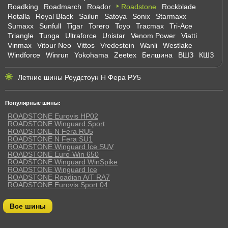
Roadking
Roadmarch
Roador
Roadstone
Rockblade
Rotalla
Royal Black
Sailun
Satoya
Sonix
Starmaxx
Sumaxx
Sunfull
Tigar
Torero
Toyo
Tracmax
Tri-Ace
Triangle
Tunga
Ultraforce
Unistar
Venom Power
Viatti
Vinmax
Vitour Neo
Vittos
Vredestein
Wanli
Westlake
Windforce
Winrun
Yokohama
Zeetex
Белшина
ВШЗ
КШЗ
Летние шины Роудстоун Н Фера РУ5
Популярные шины:
ROADSTONE Eurovis HP02
ROADSTONE Winguard Sport
ROADSTONE N Fera RU5
ROADSTONE N Fera SU1
ROADSTONE Winguard Ice SUV
ROADSTONE Euro-Win 650
ROADSTONE Winguard WinSpike
ROADSTONE Winguard Ice
ROADSTONE Roadian A/T RA7
ROADSTONE Eurovis Sport 04
Все шины