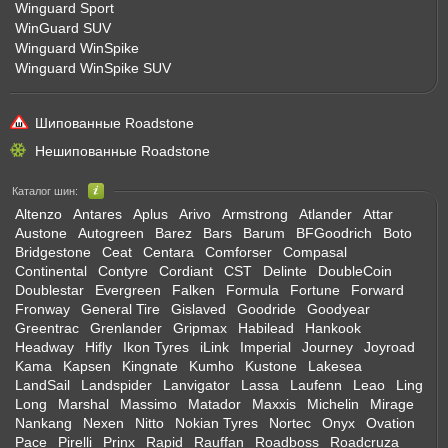
Winguard Sport
WinGuard SUV
Winguard WinSpike
Winguard WinSpike SUV
Шипованные Roadstone
Нешипованные Roadstone
Каталог шин:
Altenzo
Antares
Aplus
Arivo
Armstrong
Atlander
Attar
Austone
Autogreen
Barez
Bars
Barum
BFGoodrich
Boto
Bridgestone
Ceat
Centara
Comforser
Compasal
Continental
Contyre
Cordiant
CST
Delinte
DoubleCoin
Doublestar
Evergreen
Falken
Formula
Fortune
Forward
Fronway
General Tire
Gislaved
Goodride
Goodyear
Greentrac
Grenlander
Gripmax
Habilead
Hankook
Headway
Hifly
Ikon Tyres
iLink
Imperial
Journey
Joyroad
Kama
Kapsen
Kingnate
Kumho
Kustone
Lakesea
LandSail
Landspider
Lanvigator
Lassa
Laufenn
Leao
Ling
Long
Marshal
Massimo
Matador
Maxxis
Michelin
Mirage
Nankang
Nexen
Nitto
Nokian Tyres
Nortec
Onyx
Ovation
Pace
Pirelli
Prinx
Rapid
Rauffan
Roadboss
Roadcruza