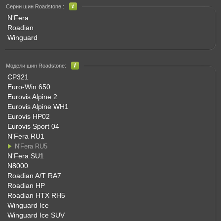
Серии шин Roadstone :
N'Fera
Roadian
Winguard
Модели шин Roadstone:
CP321
Euro-Win 650
Eurovis Alpine 2
Eurovis Alpine WH1
Eurovis HP02
Eurovis Sport 04
N'Fera RU1
N'Fera RU5
N'Fera SU1
N8000
Roadian A/T RA7
Roadian HP
Roadian HTX RH5
Winguard Ice
Winguard Ice SUV