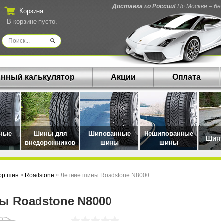
Доставка по России!
По Москве – б
Корзина
В корзине пусто.
нный калькулятор
Акции
Оплата
нные
Шины для
Шипованные
Нешипованные
Шины
ы
внедорожников
шины
шины
ор шин
»
Roadstone
»
Летние шины Roadstone N8000
ны Roadstone N8000