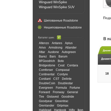
Winguard WinSpike
Winguard WinSpike SUV
Под
Шипованные Roadstone
Нешипованные Roadstone
Каталог шин:
В н
Altenzo
Antares
Aplus
Arivo
Armstrong
Atlander
Диаме
Attar
Austone
Autogreen
Barez
Bars
Barum
Диамет
BFGoodrich
Boto
Bridgestone
Ceat
Centara
Comforser
Compasal
18
Continental
Contyre
Cordiant
CST
Delinte
DoubleCoin
Doublestar
Evergreen
Formula
Fortune
Forward
Fronway
General
Tire
Gislaved
Goodride
Goodyear
Greentrac
Grenlander
Gripmax
Habilead
Hankook
Hifly
Ikon