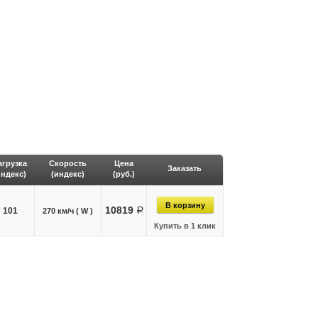
агрузка
Скорость
Цена
Заказать
индекс)
(индекс)
(руб.)
10819
101
руб.
270 км/ч ( W )