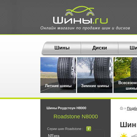
Онлайн магазин по продаже шин и дисков
Шины
Диски
Ши
Всесезо
Летние шины
Зимние шины
шин
Шины Роудстоун Н8000
»
Подб
Roadstone N8000
Ши
Серии шин Roadstone :
N'Fera