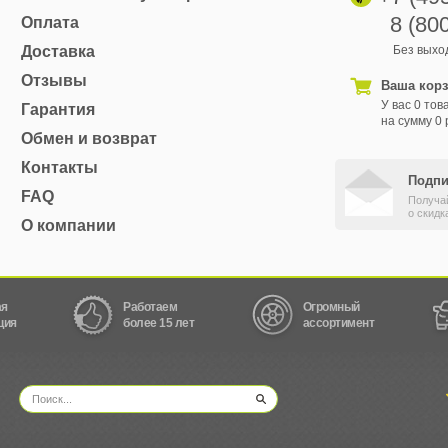
8 (80
Оплата
Доставка
Без выход
Отзывы
Ваша кор
У вас 0 тов
Гарантия
на сумму 0 
Обмен и возврат
Контакты
Подпи
FAQ
Получа
о скидк
О компании
ая
Работаем
Огромный
ция
более 15 лет
ассортимент