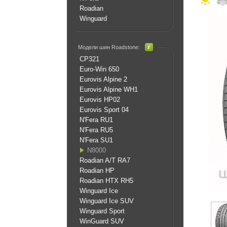
Roadian
Winguard
Модели шин Roadstone:
CP321
Euro-Win 650
Eurovis Alpine 2
Eurovis Alpine WH1
Eurovis HP02
Eurovis Sport 04
N'Fera RU1
N'Fera RU5
N'Fera SU1
N8000
Roadian A/T RA7
Roadian HP
Roadian HTX RH5
Winguard Ice
Winguard Ice SUV
Winguard Sport
WinGuard SUV