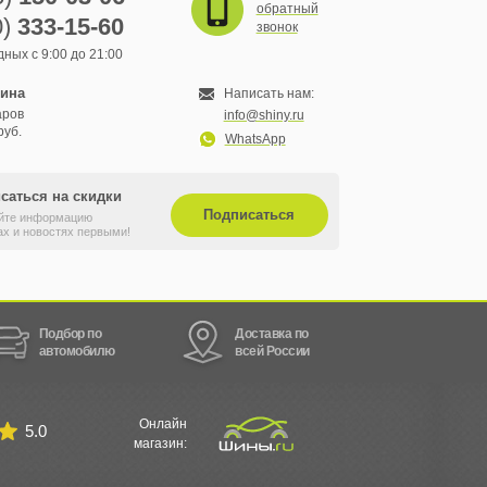
обратный
0)
333-15-60
звонок
ных с 9:00 до 21:00
зина
Написать нам:
аров
info@shiny.ru
руб.
WhatsApp
саться на скидки
Подписаться
йте информацию
ах и новостях первыми!
Подбор по
Доставка по
автомобилю
всей России
Онлайн
5.0
магазин: