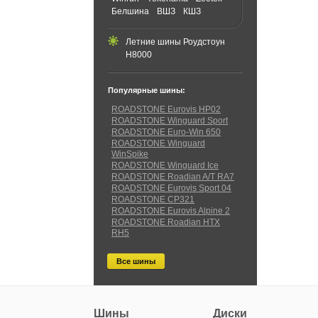
Белшина
ВШЗ
КШЗ
Летние шины Роудстоун
Н8000
Популярные шины:
ROADSTONE Eurovis HP02
ROADSTONE Winguard Sport
ROADSTONE Euro-Win 650
ROADSTONE Winguard
WinSpike
ROADSTONE Winguard Ice
ROADSTONE Roadian A/T RA7
ROADSTONE Eurovis Sport 04
ROADSTONE CP321
ROADSTONE Eurovis Alpine 2
ROADSTONE Roadian HTX
RH5
Все шины
Шины
Диски