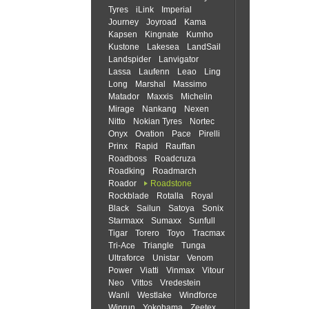
Tyres
iLink
Imperial
Journey
Joyroad
Kama
Kapsen
Kingnate
Kumho
Kustone
Lakesea
LandSail
Landspider
Lanvigator
Lassa
Laufenn
Leao
Ling
Long
Marshal
Massimo
Matador
Maxxis
Michelin
Mirage
Nankang
Nexen
Nitto
Nokian Tyres
Nortec
Onyx
Ovation
Pace
Pirelli
Prinx
Rapid
Rauffan
Roadboss
Roadcruza
Roadking
Roadmarch
Roador
Roadstone
Rockblade
Rotalla
Royal
Black
Sailun
Satoya
Sonix
Starmaxx
Sumaxx
Sunfull
Tigar
Torero
Toyo
Tracmax
Tri-Ace
Triangle
Tunga
Ultraforce
Unistar
Venom
Power
Viatti
Vinmax
Vitour
Neo
Vittos
Vredestein
Wanli
Westlake
Windforce
Winrun
Yokohama
Zeetex