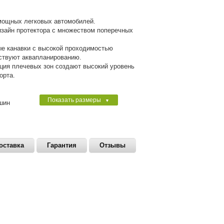
мощных легковых автомобилей.
зайн протектора с множеством поперечных
е канавки с высокой проходимостью
ствуют аквапланированию.
кция плечевых зон создают высокий уровень
орта.
Показать размеры
▼
шин
оставка
Гарантия
Отзывы