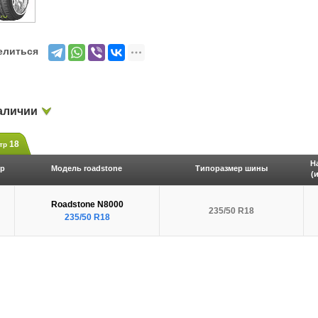
елиться
аличии
18
тр
Н
р
Модель
roadstone
Типоразмер шины
(
Roadstone N8000
235/50 R18
235/50 R18