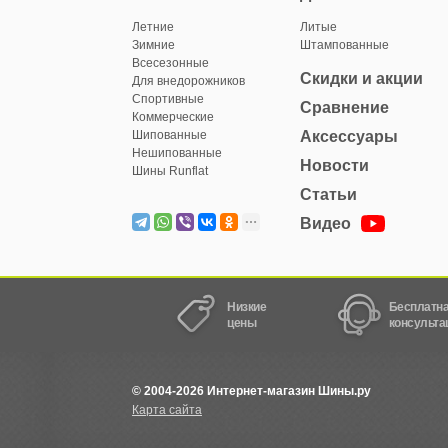
Летние
Литые
Зимние
Штампованные
Всесезонные
Скидки и акции
Для внедорожников
Спортивные
Сравнение
Коммерческие
Шипованные
Аксессуары
Нешипованные
Новости
Шины Runflat
Статьи
Видео
Низкие
Бесплатн
цены
консульта
© 2004-2026 Интернет-магазин Шины.ру
Карта сайта