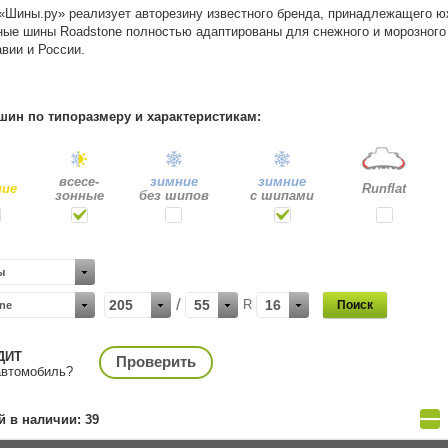
«Шины.ру» реализует авторезину известного бренда, принадлежащего 
ые шины Roadstone полностью адаптированы для снежного и морозного 
вии и России.
шин по типоразмеру и характеристикам:
всесе
-
зимние
зимние
ние
Runflat
зонные
без шипов
с шипами
ы
/
205
55
R
16
ne
ДИТ
Проверить
автомобиль?
 в наличии: 39