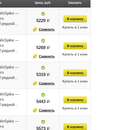
и
Цена, руб.
Заказать
WinSpike —
го
5229
руб.
12-рядной…
WinSpike —
го
5268
руб.
12-рядной…
WinSpike —
го
5319
руб.
12-рядной…
WinSpike —
го
5443
руб.
12-рядной…
WinSpike —
го
5573
руб.