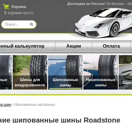
Доставка по России!
По Москве – б
Корзина
В корзине пусто.
нный калькулятор
Акции
Оплата
нные
Шины для
Шипованные
Нешипованные
Шины
ы
внедорожников
шины
шины
ор шин
»
Шипованные автошины
мние шипованные шины Roadstone