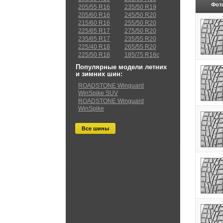
Фот
205/55 R16
235/50 R19
205/60 R16
245/50 R20
215/60 R16
255/50 R20
225/65 R17
275/50 R20
235/65 R17
235/55 R20
225/40 R18
265/55 R20
225/50 R18
185/75 R16c
Популярные модели летних
и зимних шин:
ROADSTONE Winguard
WinSpike SUV
ROADSTONE Winguard
WinSpike
Все шины