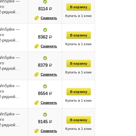
WinSpike —
го
8114
руб.
12-рядной…
WinSpike —
го
8362
руб.
12-рядной…
WinSpike —
го
8379
руб.
12-рядной…
WinSpike —
го
8554
руб.
12-рядной…
WinSpike —
го
9145
руб.
12-рядной…