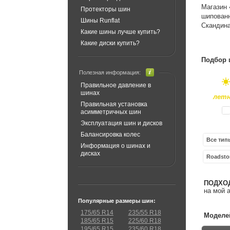
Магазин 
Протекторы шин
шипованн
Шины Runflat
Скандина
Какие шины лучше купить?
Какие диски купить?
Подбор 
Полезная информация:
Правильное давление в
шинах
лет
Правильная установка
асимметричных шин
Эксплуатация шин и дисков
Балансировка колес
Все тип
Информация о шинах и
дисках
Roadsto
ПОДХО
на мой 
Популярные размеры шин:
175/65 R14
235/55 R18
Моделей
185/65 R15
225/60 R18
195/65 R15
235/60 R18