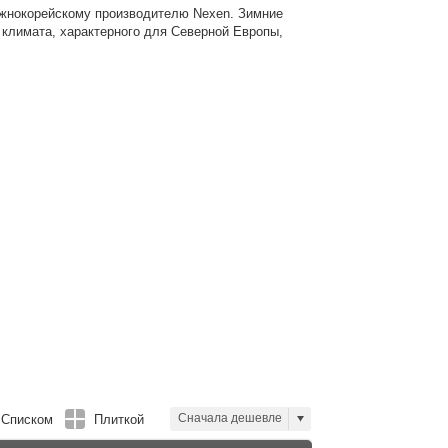
южнокорейскому производителю Nexen. Зимние
климата, характерного для Северной Европы,
Сначала дешевле
Списком
Плиткой