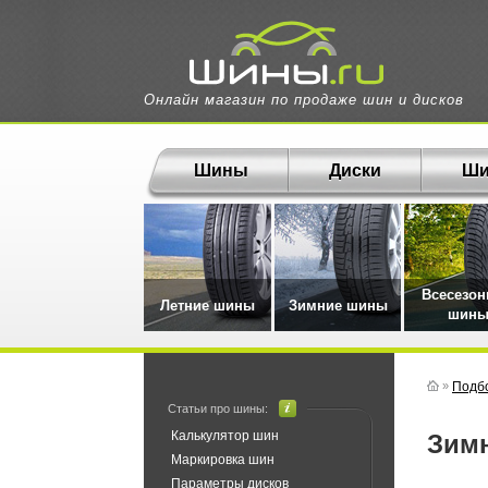
Онлайн магазин по продаже шин и дисков
Шины
Диски
Ши
Всесезо
Летние шины
Зимние шины
шин
»
Подб
Статьи про шины:
Калькулятор шин
Зи
Маркировка шин
Параметры дисков