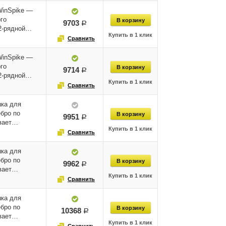
WinSpike —
го
9703
руб.
12-рядной…
WinSpike —
го
9714
руб.
12-рядной…
ка для
бро по
9951
руб.
ивает…
ка для
бро по
9962
руб.
ивает…
ка для
бро по
10368
руб.
ивает…