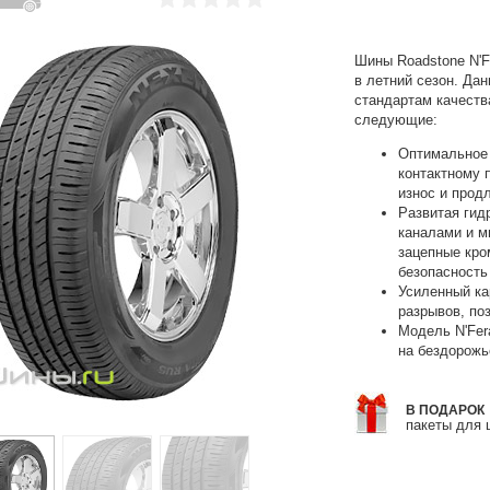
Шины Roadstone N'F
в летний сезон. Да
стандартам качеств
следующие:
Оптимальное 
контактному 
износ и прод
Развитая гид
каналами и м
зацепные кро
безопасность
Усиленный ка
разрывов, по
Модель N'Fer
на бездорожь
В ПОДАРОК
пакеты для 