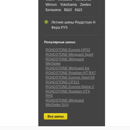
Winrun
Yokohama
Zeetex
Белшина
ВШЗ
КШЗ
Летние шины Роудстоун Н
Фера РУ5
Популярные шины:
ROADSTONE Eurovis HP02
ROADSTONE Winguard Sport
ROADSTONE Winguard
WinSpike
ROADSTONE Winguard Ice
ROADSTONE Roadian A/T RA7
ROADSTONE Eurovis Sport 04
ROADSTONE CP321
ROADSTONE Eurovis Alpine 2
ROADSTONE Roadian HTX
RH5
ROADSTONE Winguard
WinSpike SUV
Все шины