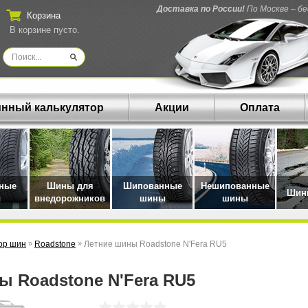
Доставка по России!
По Москве – б
Корзина
В корзине пусто.
нный калькулятор
Акции
Оплата
нные
Шины для
Шипованные
Нешипованные
Шины
ы
внедорожников
шины
шины
ор шин
»
Roadstone
»
Летние шины Roadstone N'Fera RU5
ны Roadstone N'Fera RU5