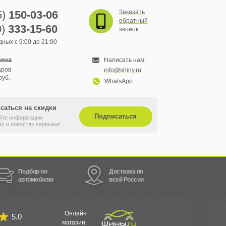
5)
150-03-06
Заказать
обратный
0)
333-15-60
звонок
ных с 9:00 до 21:00
зина
Написать нам:
аров
info@shiny.ru
руб.
WhatsApp
саться на скидки
Подписаться
йте информацию
ах и новостях первыми!
Подбор по
Доставка по
автомобилю
всей России
Онлайн
5.0
магазин: