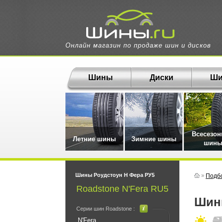
Онлайн магазин по продаже шин и дисков
Шины
Диски
Ши
Всесезо
Летние шины
Зимние шины
шин
Шины Роудстоун Н Фера РУ5
»
Подб
Roadstone N'Fera RU5
Ши
Серии шин Roadstone :
N'Fera