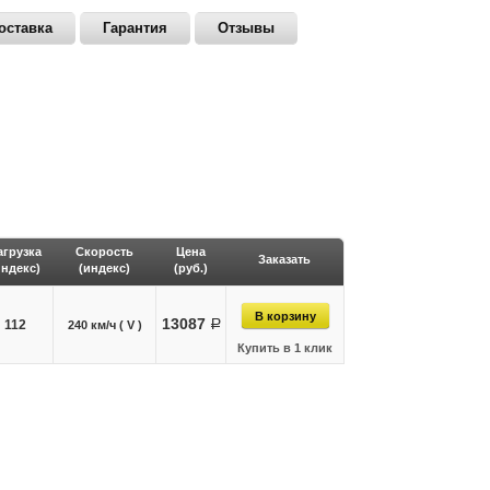
оставка
Гарантия
Отзывы
агрузка
Скорость
Цена
Заказать
индекс)
(индекс)
(руб.)
13087
112
руб.
240 км/ч ( V )