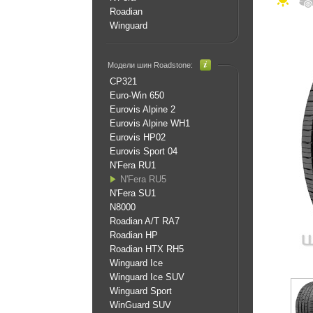
Roadian
Winguard
Модели шин Roadstone:
CP321
Euro-Win 650
Eurovis Alpine 2
Eurovis Alpine WH1
Eurovis HP02
Eurovis Sport 04
N'Fera RU1
N'Fera RU5
N'Fera SU1
N8000
Roadian A/T RA7
Roadian HP
Roadian HTX RH5
Winguard Ice
Winguard Ice SUV
Winguard Sport
WinGuard SUV