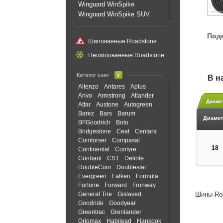
Winguard WinSpike
Winguard WinSpike SUV
Под
Шипованные Roadstone
Нешипованные Roadstone
Каталог шин:
В н
Altenzo
Antares
Aplus
Arivo
Armstrong
Atlander
Диаме
Attar
Austone
Autogreen
Barez
Bars
Barum
Диамет
BFGoodrich
Boto
Bridgestone
Ceat
Centara
Comforser
Compasal
18
Continental
Contyre
Cordiant
CST
Delinte
DoubleCoin
Doublestar
Evergreen
Falken
Formula
Fortune
Forward
Fronway
General Tire
Gislaved
Шины Roa
Goodride
Goodyear
Greentrac
Grenlander
Gripmax
Habilead
Hankook