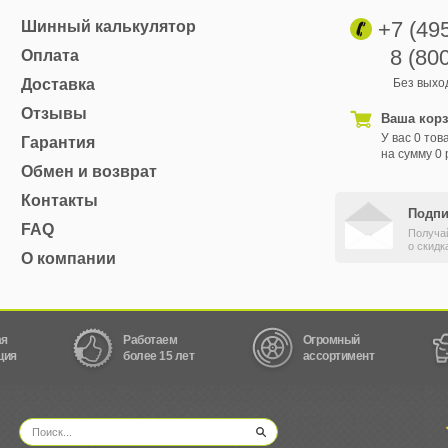
+7 (49
Шинный калькулятор
8 (80
Оплата
Доставка
Без выход
Отзывы
Ваша кор
У вас 0 тов
Гарантия
на сумму 0 
Обмен и возврат
Контакты
Подпи
FAQ
Получа
о скидк
О компании
ая
Работаем
Огромный
ция
более 15 лет
ассортимент