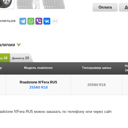
Оплата
Д
елиться
аличии
18
20
тр
Диаметр
Н
р
Модель
roadstone
Типоразмер шины
(
Roadstone N'Fera RU5
255/60 R18
255/60 R18
dstone N'Fera RU5 можно заказать по телефону или через сайт.