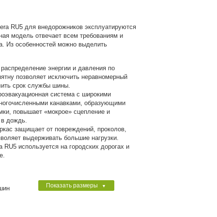
era RU5 для внедорожников эксплуатируются
нная модель отвечает всем требованиям и
а. Из особенностей можно выделить
распределение энергии и давления по
пятну позволяет исключить неравномерный
лить срок службы шины.
роэвакуационная система с широкими
ногочисленными канавками, образующими
мки, повышает «мокрое» сцепление и
 в дождь.
ркас защищает от повреждений, проколов,
зволяет выдерживать большие нагрузки.
a RU5 используется на городских дорогах и
е.
Показать размеры
▼
шин