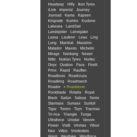
Headway
Hifly
Ikon Tyres
iLink
Imperial
Journey
Joyroad
Kama
Kapsen
Kingnate
Kumho
Kustone
Lakesea
LandSail
Landspider
Lanvigator
Lassa
Laufenn
Leao
Ling
Long
Marshal
Massimo
Matador
Maxxis
Michelin
Mirage
Nankang
Nexen
Nitto
Nokian Tyres
Nortec
Onyx
Ovation
Pace
Pirelli
Prinx
Rapid
Rauffan
Roadboss
Roadcruza
Roadking
Roadmarch
Roador
Roadstone
Rockblade
Rotalla
Royal
Black
Sailun
Satoya
Sonix
Starmaxx
Sumaxx
Sunfull
Tigar
Torero
Toyo
Tracmax
Tri-Ace
Triangle
Tunga
Ultraforce
Unistar
Venom
Power
Viatti
Vinmax
Vitour
Neo
Vittos
Vredestein
Wanli
Westlake
Windforce