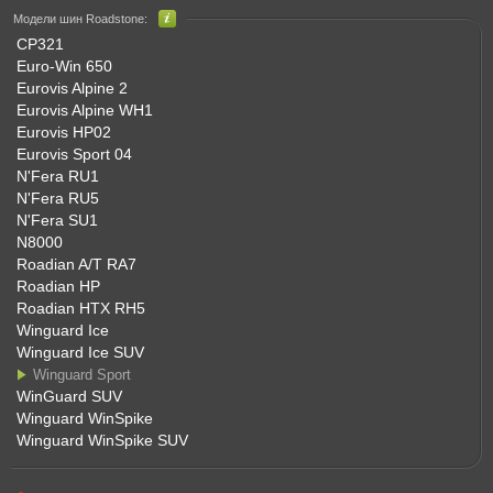
Модели шин Roadstone:
CP321
Euro-Win 650
Eurovis Alpine 2
Eurovis Alpine WH1
Eurovis HP02
Eurovis Sport 04
N'Fera RU1
N'Fera RU5
N'Fera SU1
N8000
Roadian A/T RA7
Roadian HP
Roadian HTX RH5
Winguard Ice
Winguard Ice SUV
Winguard Sport
WinGuard SUV
Winguard WinSpike
Winguard WinSpike SUV