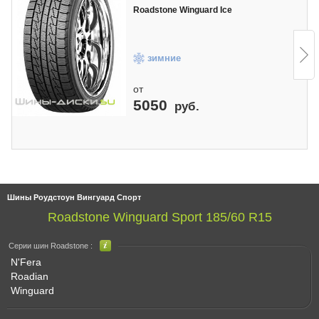
Roadstone Winguard Ice
зимние
от
5050
руб.
Шины Роудстоун Вингуард Спорт
Roadstone Winguard Sport 185/60 R15
Серии шин Roadstone :
N'Fera
Roadian
Winguard