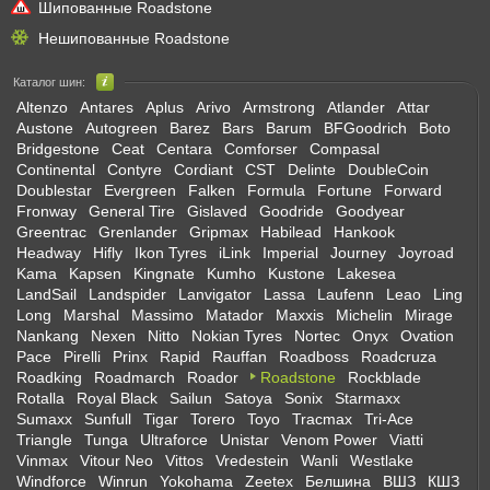
Шипованные Roadstone
Нешипованные Roadstone
Каталог шин:
Altenzo
Antares
Aplus
Arivo
Armstrong
Atlander
Attar
Austone
Autogreen
Barez
Bars
Barum
BFGoodrich
Boto
Bridgestone
Ceat
Centara
Comforser
Compasal
Continental
Contyre
Cordiant
CST
Delinte
DoubleCoin
Doublestar
Evergreen
Falken
Formula
Fortune
Forward
Fronway
General Tire
Gislaved
Goodride
Goodyear
Greentrac
Grenlander
Gripmax
Habilead
Hankook
Headway
Hifly
Ikon Tyres
iLink
Imperial
Journey
Joyroad
Kama
Kapsen
Kingnate
Kumho
Kustone
Lakesea
LandSail
Landspider
Lanvigator
Lassa
Laufenn
Leao
Ling
Long
Marshal
Massimo
Matador
Maxxis
Michelin
Mirage
Nankang
Nexen
Nitto
Nokian Tyres
Nortec
Onyx
Ovation
Pace
Pirelli
Prinx
Rapid
Rauffan
Roadboss
Roadcruza
Roadking
Roadmarch
Roador
Roadstone
Rockblade
Rotalla
Royal Black
Sailun
Satoya
Sonix
Starmaxx
Sumaxx
Sunfull
Tigar
Torero
Toyo
Tracmax
Tri-Ace
Triangle
Tunga
Ultraforce
Unistar
Venom Power
Viatti
Vinmax
Vitour Neo
Vittos
Vredestein
Wanli
Westlake
Windforce
Winrun
Yokohama
Zeetex
Белшина
ВШЗ
КШЗ