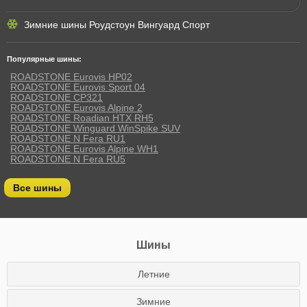
Зимние шины Роудстоун Вингуард Спорт
Популярные шины:
ROADSTONE Eurovis HP02
ROADSTONE Eurovis Sport 04
ROADSTONE CP321
ROADSTONE Eurovis Alpine 2
ROADSTONE Roadian HTX RH5
ROADSTONE Winguard WinSpike SUV
ROADSTONE N Fera RU1
ROADSTONE Eurovis Alpine WH1
ROADSTONE N Fera RU5
Все шины
Шины
Летние
Зимние