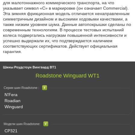
для малотоннажного коммерческого транспорта, на что
указывает символ «С» в маркировке (он означает Commercial).
Эта зимняя фрикционная модель отличается ненаправленным
симметричным дизайном и высокими ходовыми качествами, а
также низким уровнем шума. Данные автопокрышки сделаны по
современным технологиям. В процессе тестовых испытаний
колеса подвергались нагрузкам повышенной интенсивности и
успешно выдержали их, что подтверждается наличием
соответствующих сертификатов. Действует официальная
гарантия.
Шины Роудстоун Вингвард ВТ1
Roadstone Winguard WT1
Серии шин Roadstone :
N'Fera
Roadian
Winguard
Модели шин Roadstone:
CP321