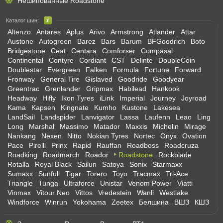
Нешипованные Roadstone
Каталог шин:
Altenzo
Antares
Aplus
Arivo
Armstrong
Atlander
Attar
Austone
Autogreen
Barez
Bars
Barum
BFGoodrich
Boto
Bridgestone
Ceat
Centara
Comforser
Compasal
Continental
Contyre
Cordiant
CST
Delinte
DoubleCoin
Doublestar
Evergreen
Falken
Formula
Fortune
Forward
Fronway
General Tire
Gislaved
Goodride
Goodyear
Greentrac
Grenlander
Gripmax
Habilead
Hankook
Headway
Hifly
Ikon Tyres
iLink
Imperial
Journey
Joyroad
Kama
Kapsen
Kingnate
Kumho
Kustone
Lakesea
LandSail
Landspider
Lanvigator
Lassa
Laufenn
Leao
Ling
Long
Marshal
Massimo
Matador
Maxxis
Michelin
Mirage
Nankang
Nexen
Nitto
Nokian Tyres
Nortec
Onyx
Ovation
Pace
Pirelli
Prinx
Rapid
Rauffan
Roadboss
Roadcruza
Roadking
Roadmarch
Roador
Roadstone
Rockblade
Rotalla
Royal Black
Sailun
Satoya
Sonix
Starmaxx
Sumaxx
Sunfull
Tigar
Torero
Toyo
Tracmax
Tri-Ace
Triangle
Tunga
Ultraforce
Unistar
Venom Power
Viatti
Vinmax
Vitour Neo
Vittos
Vredestein
Wanli
Westlake
Windforce
Winrun
Yokohama
Zeetex
Белшина
ВШЗ
КШЗ