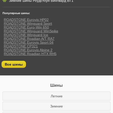
Зимние шины Роудстоун Вингвард ВТ1
Популярные шины:
ROADSTONE Eurovis HP02
ROADSTONE Winguard Sport
ROADSTONE Euro-Win 650
ROADSTONE Winguard WinSpike
ROADSTONE Winguard Ice
ROADSTONE Roadian A/T RA7
ROADSTONE Eurovis Sport 04
ROADSTONE CP321
ROADSTONE Eurovis Alpine 2
ROADSTONE Roadian HTX RH5
Все шины
Шины
Летние
Зимние