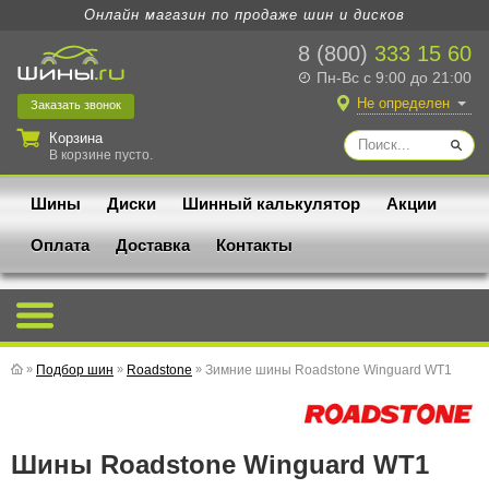
Онлайн магазин по продаже шин и дисков
8 (800)
333 15 60
Пн-Вс с 9:00 до 21:00
Не определен
Заказать
звонок
Корзина
В корзине пусто.
Шины
Диски
Шинный калькулятор
Акции
Оплата
Доставка
Контакты
»
Подбор шин
»
Roadstone
»
Зимние шины Roadstone Winguard WT1
Шины Roadstone Winguard WT1