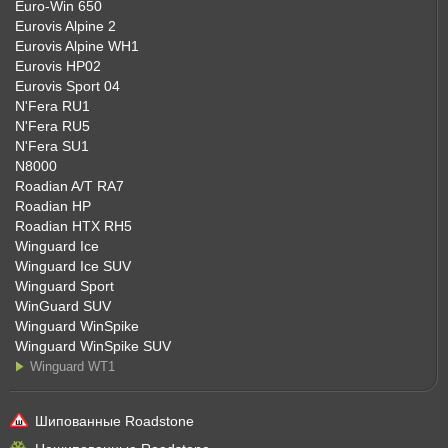
Euro-Win 650
Eurovis Alpine 2
Eurovis Alpine WH1
Eurovis HP02
Eurovis Sport 04
N'Fera RU1
N'Fera RU5
N'Fera SU1
N8000
Roadian A/T RA7
Roadian HP
Roadian HTX RH5
Winguard Ice
Winguard Ice SUV
Winguard Sport
WinGuard SUV
Winguard WinSpike
Winguard WinSpike SUV
Winguard WT1
Шипованные Roadstone