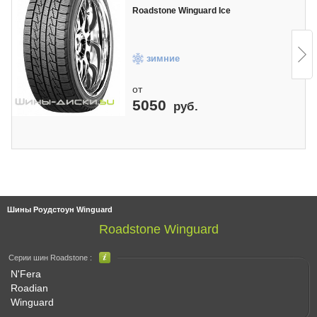
Roadstone Winguard Ice
зимние
от
5050
руб.
Шины Роудстоун Winguard
Roadstone Winguard
Серии шин Roadstone :
N'Fera
Roadian
Winguard