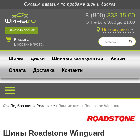
Онлайн магазин по продаже шин и дисков
8 (800)
333 15 60
Пн-Вс с 9:00 до 21:00
Не определен
Заказать
звонок
Корзина
В корзине пусто.
Шины
Диски
Шинный калькулятор
Акции
Оплата
Доставка
Контакты
»
Подбор шин
»
Roadstone
»
Зимние шины Roadstone Winguard
Шины Roadstone Winguard