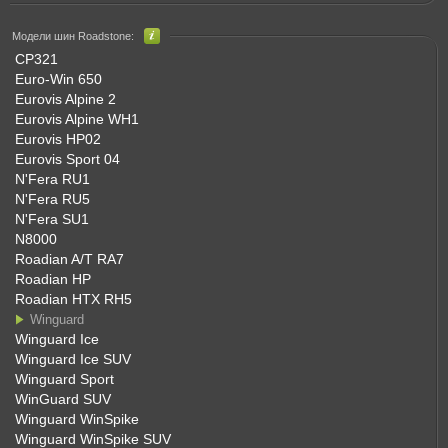
Модели шин Roadstone:
CP321
Euro-Win 650
Eurovis Alpine 2
Eurovis Alpine WH1
Eurovis HP02
Eurovis Sport 04
N'Fera RU1
N'Fera RU5
N'Fera SU1
N8000
Roadian A/T RA7
Roadian HP
Roadian HTX RH5
Winguard
Winguard Ice
Winguard Ice SUV
Winguard Sport
WinGuard SUV
Winguard WinSpike
Winguard WinSpike SUV