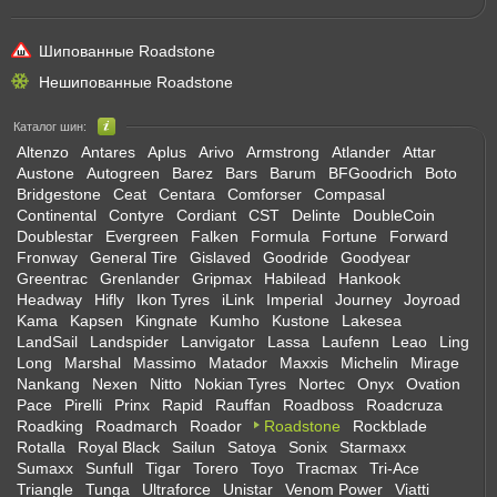
Шипованные Roadstone
Нешипованные Roadstone
Каталог шин:
Altenzo
Antares
Aplus
Arivo
Armstrong
Atlander
Attar
Austone
Autogreen
Barez
Bars
Barum
BFGoodrich
Boto
Bridgestone
Ceat
Centara
Comforser
Compasal
Continental
Contyre
Cordiant
CST
Delinte
DoubleCoin
Doublestar
Evergreen
Falken
Formula
Fortune
Forward
Fronway
General Tire
Gislaved
Goodride
Goodyear
Greentrac
Grenlander
Gripmax
Habilead
Hankook
Headway
Hifly
Ikon Tyres
iLink
Imperial
Journey
Joyroad
Kama
Kapsen
Kingnate
Kumho
Kustone
Lakesea
LandSail
Landspider
Lanvigator
Lassa
Laufenn
Leao
Ling
Long
Marshal
Massimo
Matador
Maxxis
Michelin
Mirage
Nankang
Nexen
Nitto
Nokian Tyres
Nortec
Onyx
Ovation
Pace
Pirelli
Prinx
Rapid
Rauffan
Roadboss
Roadcruza
Roadking
Roadmarch
Roador
Roadstone
Rockblade
Rotalla
Royal Black
Sailun
Satoya
Sonix
Starmaxx
Sumaxx
Sunfull
Tigar
Torero
Toyo
Tracmax
Tri-Ace
Triangle
Tunga
Ultraforce
Unistar
Venom Power
Viatti