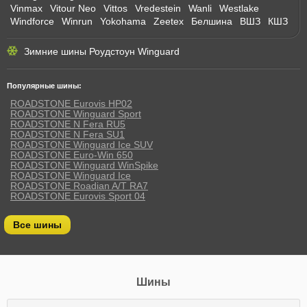
Vinmax
Vitour Neo
Vittos
Vredestein
Wanli
Westlake
Windforce
Winrun
Yokohama
Zeetex
Белшина
ВШЗ
КШЗ
Зимние шины Роудстоун Winguard
Популярные шины:
ROADSTONE Eurovis HP02
ROADSTONE Winguard Sport
ROADSTONE N Fera RU5
ROADSTONE N Fera SU1
ROADSTONE Winguard Ice SUV
ROADSTONE Euro-Win 650
ROADSTONE Winguard WinSpike
ROADSTONE Winguard Ice
ROADSTONE Roadian A/T RA7
ROADSTONE Eurovis Sport 04
Все шины
Шины