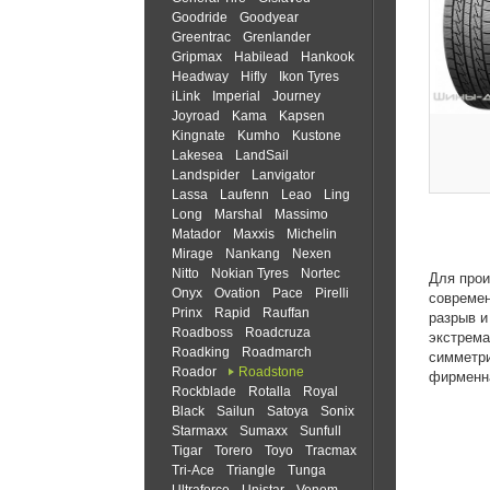
Goodride
Goodyear
Greentrac
Grenlander
Gripmax
Habilead
Hankook
Headway
Hifly
Ikon Tyres
iLink
Imperial
Journey
Joyroad
Kama
Kapsen
Kingnate
Kumho
Kustone
Lakesea
LandSail
Landspider
Lanvigator
Lassa
Laufenn
Leao
Ling
Long
Marshal
Massimo
Matador
Maxxis
Michelin
Mirage
Nankang
Nexen
Nitto
Nokian Tyres
Nortec
Для прои
Onyx
Ovation
Pace
Pirelli
современ
Prinx
Rapid
Rauffan
разрыв и
Roadboss
Roadcruza
экстрема
Roadking
Roadmarch
симметри
Roador
Roadstone
фирменна
Rockblade
Rotalla
Royal
Black
Sailun
Satoya
Sonix
Starmaxx
Sumaxx
Sunfull
Tigar
Torero
Toyo
Tracmax
Tri-Ace
Triangle
Tunga