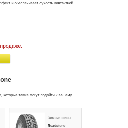
фект и обеспечивает сухость контактной
 продаже.
tone
, которые также могут подойти к вашему
Зимние шины
З
R
Roadstone