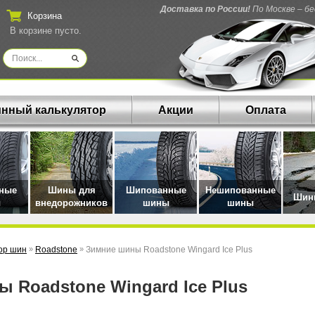
Доставка по России!
По Москве – б
Корзина
В корзине пусто.
нный калькулятор
Акции
Оплата
нные
Шины для
Шипованные
Нешипованные
Шины
ы
внедорожников
шины
шины
ор шин
»
Roadstone
»
Зимние шины Roadstone Wingard Ice Plus
ны Roadstone Wingard Ice Plus