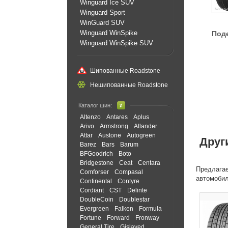
Winguard Ice SUV
Winguard Sport
WinGuard SUV
Winguard WinSpike
Под
Winguard WinSpike SUV
Шипованные Roadstone
Нешипованные Roadstone
Каталог шин:
Altenzo
Antares
Aplus
Arivo
Armstrong
Atlander
Attar
Austone
Autogreen
Друг
Barez
Bars
Barum
BFGoodrich
Boto
Bridgestone
Ceat
Centara
Предлагае
Comforser
Compasal
автомоби
Continental
Contyre
Cordiant
CST
Delinte
DoubleCoin
Doublestar
Evergreen
Falken
Formula
Fortune
Forward
Fronway
General Tire
Gislaved