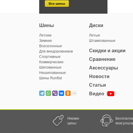
Все шины
Шины
Диски
Летние
Литые
Зимние
Штампованные
Всесезонные
Скидки и акции
Для внедорожников
Спортивные
Сравнение
Коммерческие
Шипованные
Аксессуары
Нешипованные
Новости
Шины Runflat
Статьи
Видео
Низкие
Бесплатн
цены
консульта