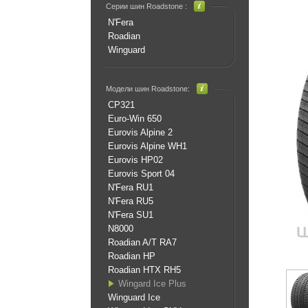
Серии шин Roadstone :
N'Fera
Roadian
Winguard
Модели шин Roadstone:
CP321
Euro-Win 650
Eurovis Alpine 2
Eurovis Alpine WH1
Eurovis HP02
Eurovis Sport 04
N'Fera RU1
N'Fera RU5
N'Fera SU1
N8000
Roadian A/T RA7
Roadian HP
Roadian HTX RH5
Wingard Ice Plus
Winguard Ice