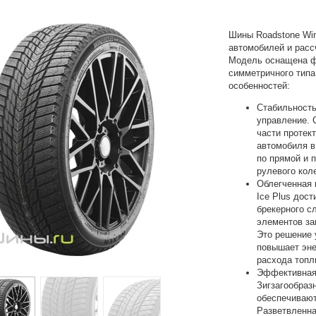
Шины Roadstone Win
автомобилей и расс
Модель оснащена ф
симметричного типа
особенностей:
Стабильность
управление. 
части протек
автомобиля в
по прямой и 
рулевого кол
Облегченная 
Ice Plus дост
брекерного с
элементов за
Это решение 
повышает эне
расхода топл
Эффективная 
Зигзагообраз
обеспечивают
Разветвленна