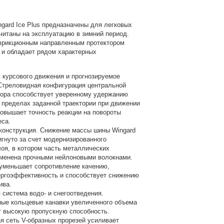
gard Ice Plus предназначены для легковых
читаны на эксплуатацию в зимний период.
рикционным направленным протектором
 и обладает рядом характерных
 курсового движения и прогнозируемое
Стреловидная конфигурация центральной
тора способствует уверенному удержанию
 пределах заданной траектории при движении
повышает точность реакции на повороты
еса.
конструкция. Снижение массы шины Wingard
игнуто за счет модернизированного
лоя, в котором часть металлических
менена прочными нейлоновыми волокнами.
уменьшает сопротивление качению,
ргоэффективность и способствует снижению
ива.
система водо- и снегоотведения.
ные кольцевые канавки увеличенного объема
 высокую пропускную способность.
я сеть V-образных прорезей усиливает