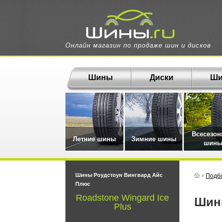
Онлайн магазин по продаже шин и дисков
Шины
Диски
Ши
Всесезо
Летние шины
Зимние шины
шин
Шины Роудстоун Вингвард Айс
»
Подб
Плюс
Roadstone Wingard Ice
Ши
Plus