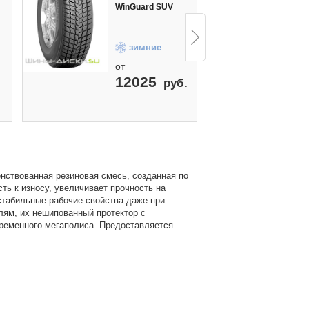
Wi
WinGuard SUV
S
зимние
от
о
12025
руб.
енствованная резиновая смесь, созданная по
ь к износу, увеличивает прочность на
стабильные рабочие свойства даже при
лям, их нешипованный протектор с
ременного мегаполиса. Предоставляется