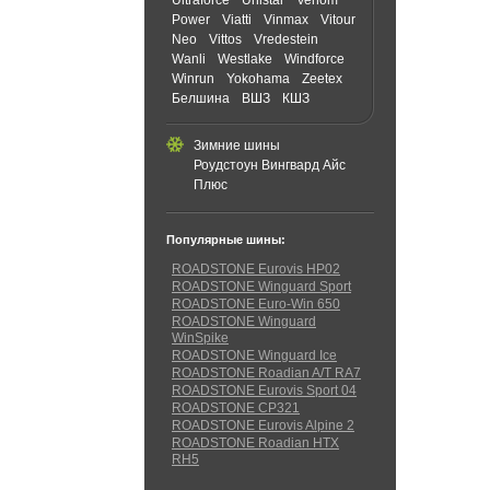
Ultraforce
Unistar
Venom
Power
Viatti
Vinmax
Vitour
Neo
Vittos
Vredestein
Wanli
Westlake
Windforce
Winrun
Yokohama
Zeetex
Белшина
ВШЗ
КШЗ
Зимние шины
Роудстоун Вингвард Айс
Плюс
Популярные шины:
ROADSTONE Eurovis HP02
ROADSTONE Winguard Sport
ROADSTONE Euro-Win 650
ROADSTONE Winguard
WinSpike
ROADSTONE Winguard Ice
ROADSTONE Roadian A/T RA7
ROADSTONE Eurovis Sport 04
ROADSTONE CP321
ROADSTONE Eurovis Alpine 2
ROADSTONE Roadian HTX
RH5