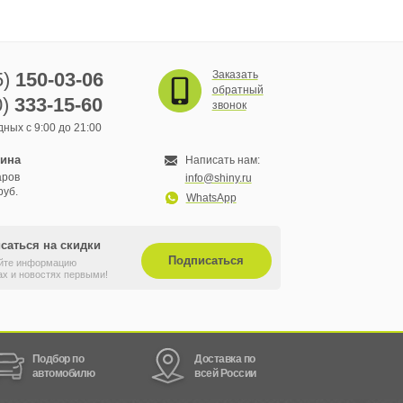
5)
150-03-06
Заказать
обратный
0)
333-15-60
звонок
ных с 9:00 до 21:00
зина
Написать нам:
аров
info@shiny.ru
руб.
WhatsApp
саться на скидки
Подписаться
йте информацию
ах и новостях первыми!
Подбор по
Доставка по
автомобилю
всей России