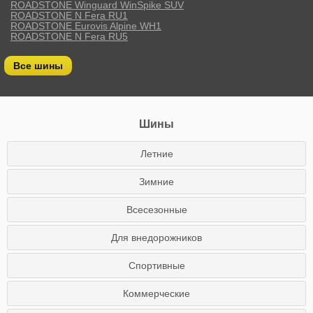
ROADSTONE Winguard WinSpike SUV
ROADSTONE N Fera RU1
ROADSTONE Eurovis Alpine WH1
ROADSTONE N Fera RU5
Все шины
Шины
Летние
Зимние
Всесезонные
Для внедорожников
Спортивные
Коммерческие