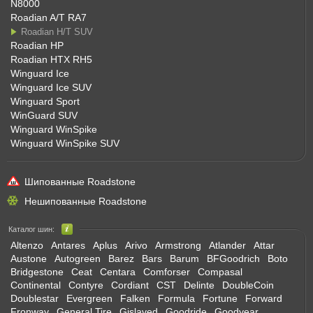
N8000
Roadian A/T RA7
Roadian H/T SUV
Roadian HP
Roadian HTX RH5
Winguard Ice
Winguard Ice SUV
Winguard Sport
WinGuard SUV
Winguard WinSpike
Winguard WinSpike SUV
Шипованные Roadstone
Нешипованные Roadstone
Каталог шин:
Altenzo
Antares
Aplus
Arivo
Armstrong
Atlander
Attar
Austone
Autogreen
Barez
Bars
Barum
BFGoodrich
Boto
Bridgestone
Ceat
Centara
Comforser
Compasal
Continental
Contyre
Cordiant
CST
Delinte
DoubleCoin
Doublestar
Evergreen
Falken
Formula
Fortune
Forward
Fronway
General Tire
Gislaved
Goodride
Goodyear