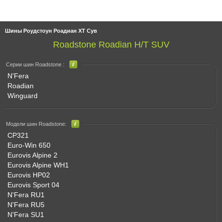
Шины Роудстоун Роадиан ХТ Сув
Roadstone Roadian H/T SUV
Серии шин Roadstone :
N'Fera
Roadian
Winguard
Модели шин Roadstone:
CP321
Euro-Win 650
Eurovis Alpine 2
Eurovis Alpine WH1
Eurovis HP02
Eurovis Sport 04
N'Fera RU1
N'Fera RU5
N'Fera SU1