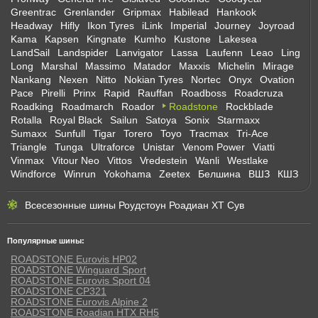
Greentrac
Grenlander
Gripmax
Habilead
Hankook
Headway
Hifly
Ikon Tyres
iLink
Imperial
Journey
Joyroad
Kama
Kapsen
Kingnate
Kumho
Kustone
Lakesea
LandSail
Landspider
Lanvigator
Lassa
Laufenn
Leao
Ling
Long
Marshal
Massimo
Matador
Maxxis
Michelin
Mirage
Nankang
Nexen
Nitto
Nokian Tyres
Nortec
Onyx
Ovation
Pace
Pirelli
Prinx
Rapid
Rauffan
Roadboss
Roadcruza
Roadking
Roadmarch
Roador
Roadstone
Rockblade
Rotalla
Royal Black
Sailun
Satoya
Sonix
Starmaxx
Sumaxx
Sunfull
Tigar
Torero
Toyo
Tracmax
Tri-Ace
Triangle
Tunga
Ultraforce
Unistar
Venom Power
Viatti
Vinmax
Vitour Neo
Vittos
Vredestein
Wanli
Westlake
Windforce
Winrun
Yokohama
Zeetex
Белшина
ВШЗ
КШЗ
Всесезонные шины Роудстоун Роадиан ХТ Сув
Популярные шины:
ROADSTONE Eurovis HP02
ROADSTONE Winguard Sport
ROADSTONE Eurovis Sport 04
ROADSTONE CP321
ROADSTONE Eurovis Alpine 2
ROADSTONE Roadian HTX RH5