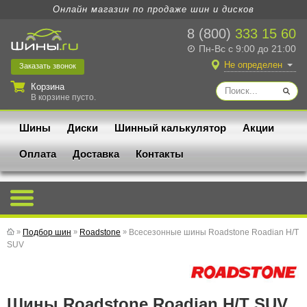
Онлайн магазин по продаже шин и дисков
8 (800)
333 15 60
Пн-Вс с 9:00 до 21:00
Не определен
Заказать
звонок
Корзина
В корзине пусто.
Шины
Диски
Шинный калькулятор
Акции
Оплата
Доставка
Контакты
»
Подбор шин
»
Roadstone
»
Всесезонные шины Roadstone Roadian H/T
SUV
Шины Roadstone Roadian H/T SUV