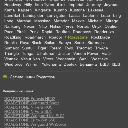
Headway
Hifly
Ikon Tyres
iLink
Imperial
Journey
Joyroad
Kama
Kapsen
Kingnate
Kumho
Kustone
Lakesea
LandSail
Landspider
Lanvigator
Lassa
Laufenn
Leao
Ling
Long
Marshal
Massimo
Matador
Maxxis
Michelin
Mirage
Nankang
Nexen
Nitto
Nokian Tyres
Nortec
Onyx
Ovation
Pace
Pirelli
Prinx
Rapid
Rauffan
Roadboss
Roadcruza
Roadking
Roadmarch
Roador
Roadstone
Rockblade
Rotalla
Royal Black
Sailun
Satoya
Sonix
Starmaxx
Sumaxx
Sunfull
Tigar
Torero
Toyo
Tracmax
Tri-Ace
Triangle
Tunga
Ultraforce
Unistar
Venom Power
Viatti
Vinmax
Vitour Neo
Vittos
Vredestein
Wanli
Westlake
Windforce
Winrun
Yokohama
Zeetex
Белшина
ВШЗ
КШЗ
Летние шины Роудстоун
Популярные шины:
ROADSTONE Eurovis HP02
ROADSTONE Winguard Sport
ROADSTONE N Fera RU5
ROADSTONE N Fera SU1
ROADSTONE Winguard Ice SUV
ROADSTONE Euro-Win 650
ROADSTONE Winguard WinSpike