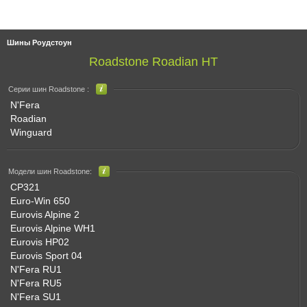
Шины Роудстоун
Roadstone Roadian HT
Серии шин Roadstone :
N'Fera
Roadian
Winguard
Модели шин Roadstone:
CP321
Euro-Win 650
Eurovis Alpine 2
Eurovis Alpine WH1
Eurovis HP02
Eurovis Sport 04
N'Fera RU1
N'Fera RU5
N'Fera SU1