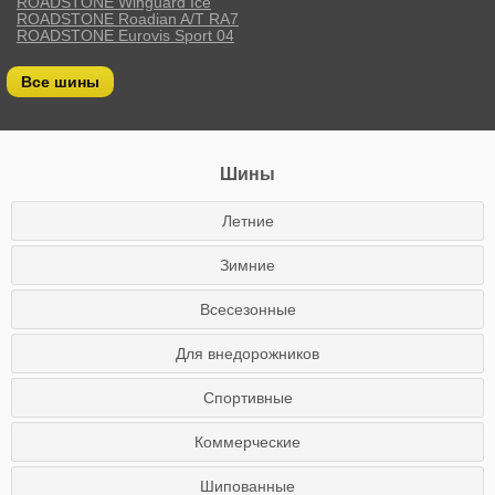
ROADSTONE Winguard Ice
ROADSTONE Roadian A/T RA7
ROADSTONE Eurovis Sport 04
Все шины
Шины
Летние
Зимние
Всесезонные
Для внедорожников
Спортивные
Коммерческие
Шипованные