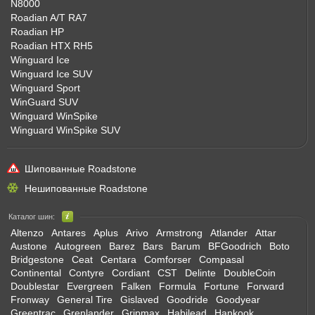
N8000
Roadian A/T RA7
Roadian HP
Roadian HTX RH5
Winguard Ice
Winguard Ice SUV
Winguard Sport
WinGuard SUV
Winguard WinSpike
Winguard WinSpike SUV
Шипованные Roadstone
Нешипованные Roadstone
Каталог шин:
Altenzo
Antares
Aplus
Arivo
Armstrong
Atlander
Attar
Austone
Autogreen
Barez
Bars
Barum
BFGoodrich
Boto
Bridgestone
Ceat
Centara
Comforser
Compasal
Continental
Contyre
Cordiant
CST
Delinte
DoubleCoin
Doublestar
Evergreen
Falken
Formula
Fortune
Forward
Fronway
General Tire
Gislaved
Goodride
Goodyear
Greentrac
Grenlander
Gripmax
Habilead
Hankook