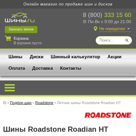
Онлайн магазин по продаже шин и дисков
8 (800)
333 15 60
Пн-Вс с 9:00 до 21:00
Не определен
Заказать
звонок
Корзина
В корзине пусто.
Шины
Диски
Шинный калькулятор
Акции
Оплата
Доставка
Контакты
»
Подбор шин
»
Roadstone
»
Летние шины Roadstone Roadian HT
Шины Roadstone Roadian HT