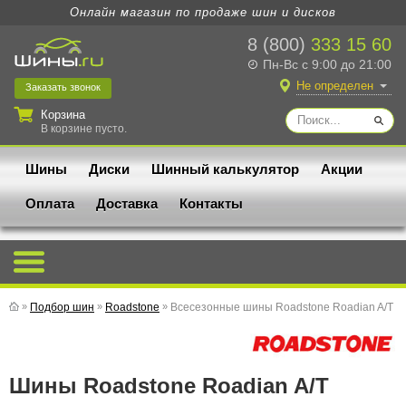
Онлайн магазин по продаже шин и дисков
8 (800)
333 15 60
Пн-Вс с 9:00 до 21:00
Не определен
Заказать
звонок
Корзина
В корзине пусто.
Шины
Диски
Шинный калькулятор
Акции
Оплата
Доставка
Контакты
»
Подбор шин
»
Roadstone
»
Всесезонные шины Roadstone Roadian A/T
Шины Roadstone Roadian A/T