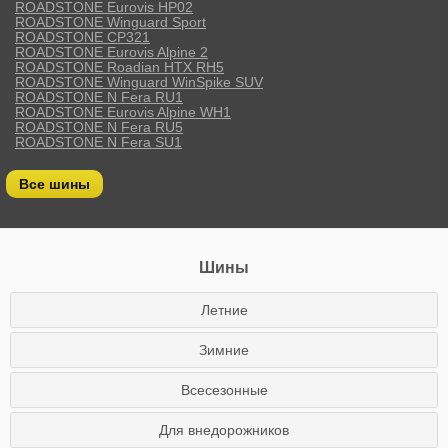
ROADSTONE Eurovis HP02
ROADSTONE Winguard Sport
ROADSTONE CP321
ROADSTONE Eurovis Alpine 2
ROADSTONE Roadian HTX RH5
ROADSTONE Winguard WinSpike SUV
ROADSTONE N Fera RU1
ROADSTONE Eurovis Alpine WH1
ROADSTONE N Fera RU5
ROADSTONE N Fera SU1
Все шины
Шины
Летние
Зимние
Всесезонные
Для внедорожников