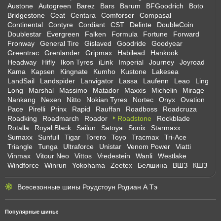
Austone
Autogreen
Barez
Bars
Barum
BFGoodrich
Boto
Bridgestone
Ceat
Centara
Comforser
Compasal
Continental
Contyre
Cordiant
CST
Delinte
DoubleCoin
Doublestar
Evergreen
Falken
Formula
Fortune
Forward
Fronway
General Tire
Gislaved
Goodride
Goodyear
Greentrac
Grenlander
Gripmax
Habilead
Hankook
Headway
Hifly
Ikon Tyres
iLink
Imperial
Journey
Joyroad
Kama
Kapsen
Kingnate
Kumho
Kustone
Lakesea
LandSail
Landspider
Lanvigator
Lassa
Laufenn
Leao
Ling
Long
Marshal
Massimo
Matador
Maxxis
Michelin
Mirage
Nankang
Nexen
Nitto
Nokian Tyres
Nortec
Onyx
Ovation
Pace
Pirelli
Prinx
Rapid
Rauffan
Roadboss
Roadcruza
Roadking
Roadmarch
Roador
Roadstone
Rockblade
Rotalla
Royal Black
Sailun
Satoya
Sonix
Starmaxx
Sumaxx
Sunfull
Tigar
Torero
Toyo
Tracmax
Tri-Ace
Triangle
Tunga
Ultraforce
Unistar
Venom Power
Viatti
Vinmax
Vitour Neo
Vittos
Vredestein
Wanli
Westlake
Windforce
Winrun
Yokohama
Zeetex
Белшина
ВШЗ
КШЗ
Всесезонные шины Роудстоун Родиан А Тэ
Популярные шины: