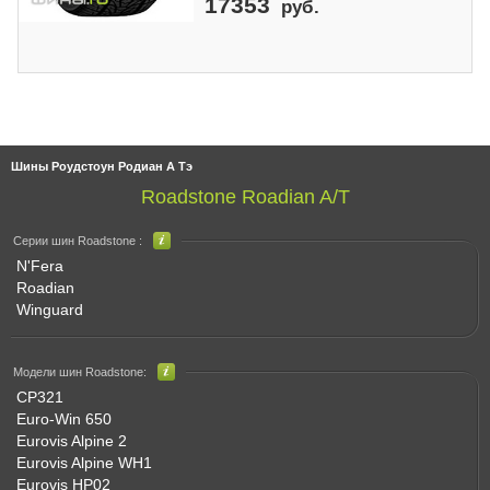
17353
руб.
Шины Роудстоун Родиан А Тэ
Roadstone Roadian A/T
Серии шин Roadstone :
N'Fera
Roadian
Winguard
Модели шин Roadstone:
CP321
Euro-Win 650
Eurovis Alpine 2
Eurovis Alpine WH1
Eurovis HP02