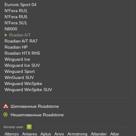
Eurovis Sport 04
N'Fera RU1
N'Fera RU5
N'Fera SU1
N8000
Roadian A/T
Roadian A/T RA7
Roadian HP
Roadian HTX RH5
Winguard Ice
Winguard Ice SUV
Winguard Sport
WinGuard SUV
Winguard WinSpike
Winguard WinSpike SUV
Шипованные Roadstone
Нешипованные Roadstone
Каталог шин:
Altenzo
Antares
Aplus
Arivo
Armstrong
Atlander
Attar