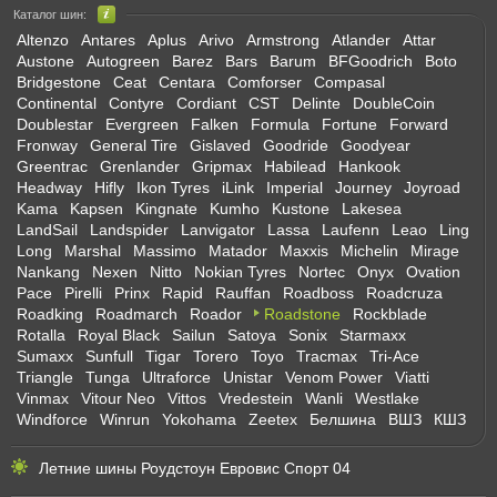
Каталог шин:
Altenzo
Antares
Aplus
Arivo
Armstrong
Atlander
Attar
Austone
Autogreen
Barez
Bars
Barum
BFGoodrich
Boto
Bridgestone
Ceat
Centara
Comforser
Compasal
Continental
Contyre
Cordiant
CST
Delinte
DoubleCoin
Doublestar
Evergreen
Falken
Formula
Fortune
Forward
Fronway
General Tire
Gislaved
Goodride
Goodyear
Greentrac
Grenlander
Gripmax
Habilead
Hankook
Headway
Hifly
Ikon Tyres
iLink
Imperial
Journey
Joyroad
Kama
Kapsen
Kingnate
Kumho
Kustone
Lakesea
LandSail
Landspider
Lanvigator
Lassa
Laufenn
Leao
Ling
Long
Marshal
Massimo
Matador
Maxxis
Michelin
Mirage
Nankang
Nexen
Nitto
Nokian Tyres
Nortec
Onyx
Ovation
Pace
Pirelli
Prinx
Rapid
Rauffan
Roadboss
Roadcruza
Roadking
Roadmarch
Roador
Roadstone
Rockblade
Rotalla
Royal Black
Sailun
Satoya
Sonix
Starmaxx
Sumaxx
Sunfull
Tigar
Torero
Toyo
Tracmax
Tri-Ace
Triangle
Tunga
Ultraforce
Unistar
Venom Power
Viatti
Vinmax
Vitour Neo
Vittos
Vredestein
Wanli
Westlake
Windforce
Winrun
Yokohama
Zeetex
Белшина
ВШЗ
КШЗ
Летние шины Роудстоун Евровис Спорт 04