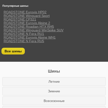
Популярные шины:
ROADSTONE Eurovis HP02
ROADSTONE Winguard Sport
ROADSTONE CP321
ROADSTONE Eurovis Alpine 2
ROADSTONE Roadian HTX RH5
ROADSTONE Winguard WinSpike SUV
ROADSTONE N Fera RU1
ROADSTONE Eurovis Alpine WH1
ROADSTONE N Fera RU5
Все шины
Шины
Летние
Зимние
Всесезонные