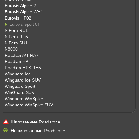
Eurovis Alpine 2
Eurovis Alpine WH1
Eurovis HP02
Eurovis Sport 04
N'Fera RU1
N'Fera RU5
N'Fera SU1
N8000
Roadian A/T RA7
Roadian HP
Roadian HTX RH5
Winguard Ice
Winguard Ice SUV
Winguard Sport
WinGuard SUV
Winguard WinSpike
Winguard WinSpike SUV
Шипованные Roadstone
Нешипованные Roadstone