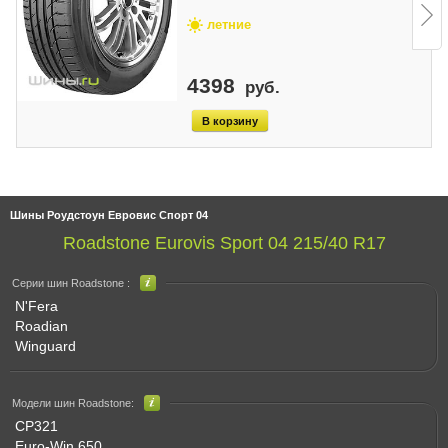
летние
4398
руб.
Шины Роудстоун Евровис Спорт 04
Roadstone Eurovis Sport 04 215/40 R17
Серии шин Roadstone :
N'Fera
Roadian
Winguard
Модели шин Roadstone:
CP321
Euro-Win 650