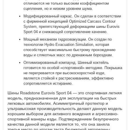
отличаются не только высоким коэффициентом
сцепления, но и низким уровнем шума.
Модифицированный каркас. Он сделан в соответствии
с фирменной концепцией Optimized Carcass Contour
System, препятствующей деформациям шины Eurovis
Sport 04 и снижающей сопротивление качению.
Мощный механизм гидроэвакуации. Он создан по
технологии Hydro Evacuation Simulation, которая
способствует максимально быстрому прохождению
воды и слякотных масс по дренажным бороздкам.
Оптимизированный компаунд. Шинный коктейль
готовится по особой «спортивной» методике. Покрышка
не перегревается при высокоскоростной езде,
является стойкой к растрескиваниям, эффективно
сопротивляется истиранию.
Шины Roadstone Eurovis Sport 04 — это спортивная летняя
модель, предназначенная для эксплуатации на быстрых
легковых автомобилях. Асимметричный протектор и
ультравысокая производительность делают данную модель
хорошим выбором для активного вождения и агрессивно-
спортивной манеры езды. Подтверждением безупречного
качества данной модели является то, что она заняла
третье место по итогам теста бюджетной авторезины,