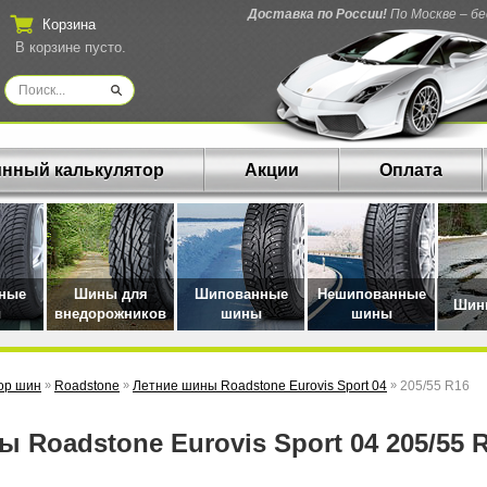
Доставка по России!
По Москве – б
Корзина
В корзине пусто.
нный калькулятор
Акции
Оплата
нные
Шины для
Шипованные
Нешипованные
Шины
ы
внедорожников
шины
шины
ор шин
»
Roadstone
»
Летние шины Roadstone Eurovis Sport 04
»
205/55 R16
ны Roadstone Eurovis Sport 04 205/55 