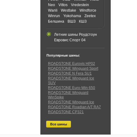
Neo
Vittos
Vredestein
Wanli
Westlake
Windforce
Winrun
Yokohama
Zeetex
Белшина
ВШЗ
КШЗ
Летние шины Роудстоун
Евровис Спорт 04
Популярные шины:
ROADSTONE Eurovis HP02
ROADSTONE Winguard Sport
ROADSTONE N Fera SU1
ROADSTONE Winguard Ice
SUV
ROADSTONE Euro-Win 650
ROADSTONE Winguard
WinSpike
ROADSTONE Winguard Ice
ROADSTONE Roadian A/T RA7
ROADSTONE CP321
Все шины