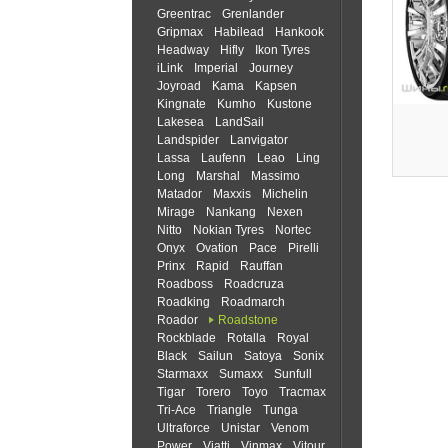
Greentrac
Grenlander
Gripmax
Habilead
Hankook
Headway
Hifly
Ikon Tyres
iLink
Imperial
Journey
Joyroad
Kama
Kapsen
Kingnate
Kumho
Kustone
Lakesea
LandSail
Landspider
Lanvigator
Lassa
Laufenn
Leao
Ling
Long
Marshal
Massimo
Matador
Maxxis
Michelin
Mirage
Nankang
Nexen
Nitto
Nokian Tyres
Nortec
Onyx
Ovation
Pace
Pirelli
Prinx
Rapid
Rauffan
Roadboss
Roadcruza
Roadking
Roadmarch
Roador
Roadstone
Rockblade
Rotalla
Royal
Black
Sailun
Satoya
Sonix
Starmaxx
Sumaxx
Sunfull
Tigar
Torero
Toyo
Tracmax
Tri-Ace
Triangle
Tunga
Ultraforce
Unistar
Venom
Power
Viatti
Vinmax
Vitour