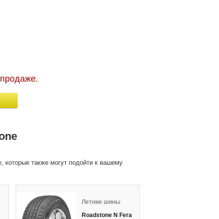
 продаже.
one
, которые также могут подойти к вашему
Летние шины
Л
Roadstone N Fera
R