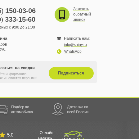
5)
150-03-06
Заказать
обратный
0)
333-15-60
звонок
ных с 9:00 до 21:00
зина
Написать нам:
аров
info@shiny.ru
руб.
WhatsApp
саться на скидки
Подписаться
йте информацию
ах и новостях первыми!
Подбор по
Доставка по
автомобилю
всей России
Онлайн
5.0
магазин: