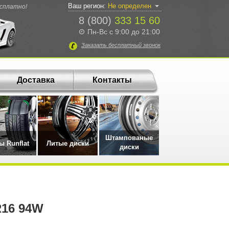
Ваш регион:
Не определен
есплатно!
8 (800)
333 15 60
Пн-Вс с 9:00 до 21:00
Заказать
бесплатный
звонок
Доставка
Контакты
Штампованые
 Runflat
Литые диски
диски
R16 94W