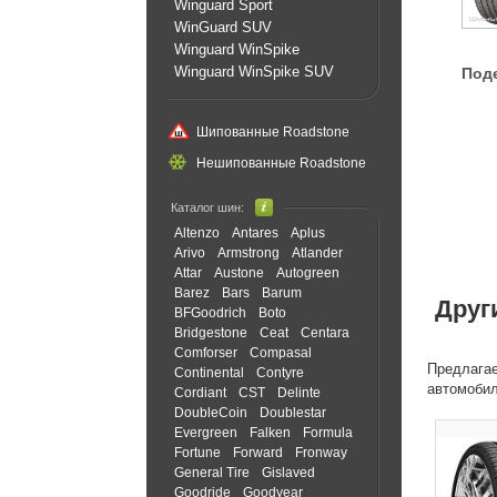
Winguard Sport
WinGuard SUV
Winguard WinSpike
Winguard WinSpike SUV
Под
Шипованные Roadstone
Нешипованные Roadstone
Каталог шин:
Altenzo
Antares
Aplus
Arivo
Armstrong
Atlander
Attar
Austone
Autogreen
Barez
Bars
Barum
Друг
BFGoodrich
Boto
Bridgestone
Ceat
Centara
Comforser
Compasal
Предлагае
Continental
Contyre
автомоби
Cordiant
CST
Delinte
DoubleCoin
Doublestar
Evergreen
Falken
Formula
Fortune
Forward
Fronway
General Tire
Gislaved
Goodride
Goodyear