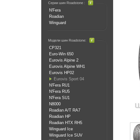
Серии шин Roadstone :
N'Fera
Roadian
Winguard
Модели шин Roadstone:
CP321
Euro-Win 650
Eurovis Alpine 2
Eurovis Alpine WH1
Eurovis HP02
Eurovis Sport 04
N'Fera RU1
N'Fera RU5
N'Fera SU1
N8000
Roadian A/T RA7
Roadian HP
Roadian HTX RH5
Winguard Ice
Winguard Ice SUV