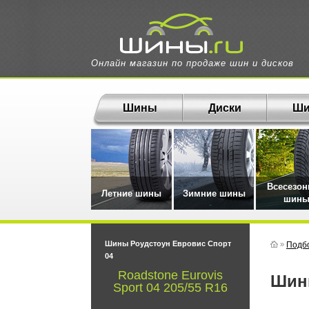
Онлайн магазин по продаже шин и дисков
Шины
Диски
Ши
Всесезо
Летние шины
Зимние шины
шин
Шины Роудстоун Евровис Спорт
»
Подб
04
Roadstone Eurovis
Ши
Sport 04 205/55 R16