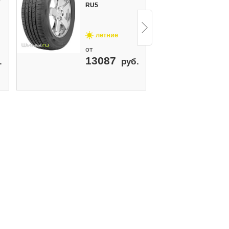
0
RU5
H
летние
от
о
13087
.
руб.