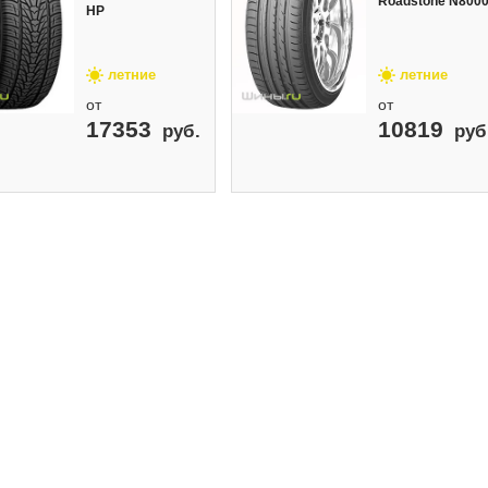
Roadstone N800
HP
летние
летние
от
от
17353
10819
руб.
руб