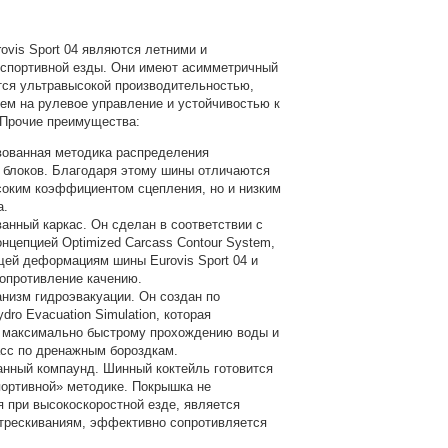
ovis Sport 04 являются летними и
 спортивной езды. Они имеют асимметричный
тся ультравысокой производительностью,
ем на рулевое управление и устойчивостью к
 Прочие преимущества:
ованная методика распределения
 блоков. Благодаря этому шины отличаются
соким коэффициентом сцепления, но и низким
а.
нный каркас. Он сделан в соответствии с
нцепцией Optimized Carcass Contour System,
ей деформациям шины Eurovis Sport 04 и
опротивление качению.
изм гидроэвакуации. Он создан по
dro Evacuation Simulation, которая
 максимально быстрому прохождению воды и
сс по дренажным бороздкам.
нный компаунд. Шинный коктейль готовится
портивной» методике. Покрышка не
я при высокоскоростной езде, является
стрескиваниям, эффективно сопротивляется