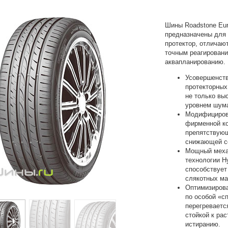
Шины Roadstone Eur
предназначены для
протектор, отличаю
точным реагировани
аквапланированию.
Усовершенств
протекторных
не только вы
уровнем шум
Модифицирова
фирменной ко
препятствующ
снижающей с
Мощный механ
технологии Hy
способствует
слякотных ма
Оптимизирова
по особой «с
перегреваетс
стойкой к ра
истиранию.