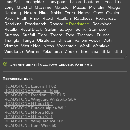
LandSail
Landspider
Lanvigator
Lassa
Laufenn
Leao
Ling
Long
Marshal
Massimo
Matador
Maxxis
Michelin
Mirage
Nankang
Nexen
Nitto
Nokian Tyres
Nortec
Onyx
Ovation
Pace
Pirelli
Prinx
Rapid
Rauffan
Roadboss
Roadcruza
Roadking
Roadmarch
Roador
Roadstone
Rockblade
Rotalla
Royal Black
Sailun
Satoya
Sonix
Starmaxx
Sumaxx
Sunfull
Tigar
Torero
Toyo
Tracmax
Tri-Ace
Triangle
Tunga
Ultraforce
Unistar
Venom Power
Viatti
Vinmax
Vitour Neo
Vittos
Vredestein
Wanli
Westlake
Windforce
Winrun
Yokohama
Zeetex
Белшина
ВШЗ
КШЗ
Зимние шины Роудстоун Евровис Альпин 2
Популярные шины:
ROADSTONE Eurovis HP02
ROADSTONE Winguard Sport
ROADSTONE Roadian HTX RH5
ROADSTONE Winguard WinSpike SUV
ROADSTONE N Fera RU1
ROADSTONE Eurovis Alpine WH1
ROADSTONE N Fera RU5
ROADSTONE N Fera SU1
ROADSTONE Winguard Ice SUV
ROADSTONE Euro-Win 650