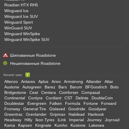
Roadian HTX RH5
Winguard Ice
Winguard Ice SUV
Winguard Sport
WinGuard SUV
Winguard WinSpike
Winguard WinSpike SUV
Шипованные Roadstone
Нешипованные Roadstone
Каталог шин:
Altenzo
Antares
Aplus
Arivo
Armstrong
Atlander
Attar
Austone
Autogreen
Barez
Bars
Barum
BFGoodrich
Boto
Bridgestone
Ceat
Centara
Comforser
Compasal
Continental
Contyre
Cordiant
CST
Delinte
DoubleCoin
Doublestar
Evergreen
Falken
Formula
Fortune
Forward
Fronway
General Tire
Gislaved
Goodride
Goodyear
Greentrac
Grenlander
Gripmax
Habilead
Hankook
Headway
Hifly
Ikon Tyres
iLink
Imperial
Journey
Joyroad
Kama
Kapsen
Kingnate
Kumho
Kustone
Lakesea