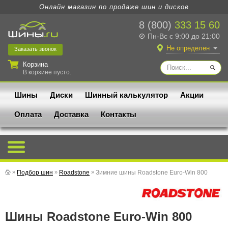
Онлайн магазин по продаже шин и дисков
8 (800)
333 15 60
Пн-Вс с 9:00 до 21:00
Не определен
Заказать
звонок
Корзина
В корзине пусто.
Шины
Диски
Шинный калькулятор
Акции
Оплата
Доставка
Контакты
»
Подбор шин
»
Roadstone
»
Зимние шины Roadstone Euro-Win 800
Шины Roadstone Euro-Win 800