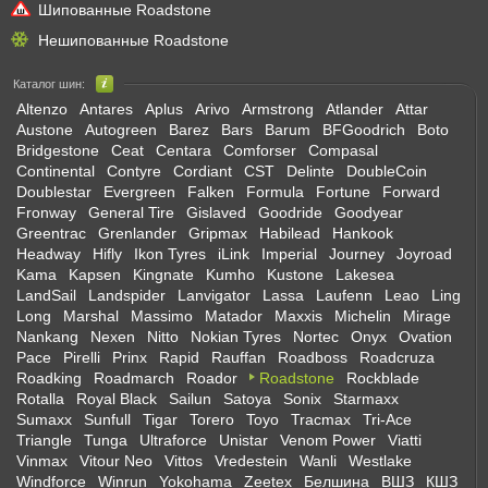
Шипованные Roadstone
Нешипованные Roadstone
Каталог шин:
Altenzo
Antares
Aplus
Arivo
Armstrong
Atlander
Attar
Austone
Autogreen
Barez
Bars
Barum
BFGoodrich
Boto
Bridgestone
Ceat
Centara
Comforser
Compasal
Continental
Contyre
Cordiant
CST
Delinte
DoubleCoin
Doublestar
Evergreen
Falken
Formula
Fortune
Forward
Fronway
General Tire
Gislaved
Goodride
Goodyear
Greentrac
Grenlander
Gripmax
Habilead
Hankook
Headway
Hifly
Ikon Tyres
iLink
Imperial
Journey
Joyroad
Kama
Kapsen
Kingnate
Kumho
Kustone
Lakesea
LandSail
Landspider
Lanvigator
Lassa
Laufenn
Leao
Ling
Long
Marshal
Massimo
Matador
Maxxis
Michelin
Mirage
Nankang
Nexen
Nitto
Nokian Tyres
Nortec
Onyx
Ovation
Pace
Pirelli
Prinx
Rapid
Rauffan
Roadboss
Roadcruza
Roadking
Roadmarch
Roador
Roadstone
Rockblade
Rotalla
Royal Black
Sailun
Satoya
Sonix
Starmaxx
Sumaxx
Sunfull
Tigar
Torero
Toyo
Tracmax
Tri-Ace
Triangle
Tunga
Ultraforce
Unistar
Venom Power
Viatti
Vinmax
Vitour Neo
Vittos
Vredestein
Wanli
Westlake
Windforce
Winrun
Yokohama
Zeetex
Белшина
ВШЗ
КШЗ