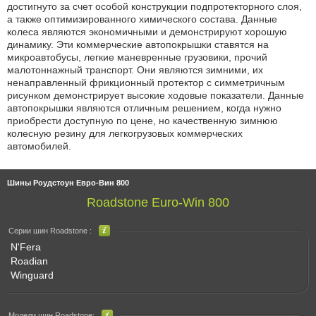
достигнуто за счет особой конструкции подпротекторного слоя,
а также оптимизированного химического состава. Данные
колеса являются экономичными и демонстрируют хорошую
динамику. Эти коммерческие автопокрышки ставятся на
микроавтобусы, легкие маневренные грузовики, прочий
малотоннажный транспорт. Они являются зимними, их
ненаправленный фрикционный протектор с симметричным
рисунком демонстрирует высокие ходовые показатели. Данные
автопокрышки являются отличным решением, когда нужно
приобрести доступную по цене, но качественную зимнюю
колесную резину для легкогрузовых коммерческих
автомобилей.
Шины Роудстоун Евро-Вин 800
Roadstone Euro-Win 800
Серии шин Roadstone :
N'Fera
Roadian
Winguard
Модели шин Roadstone: