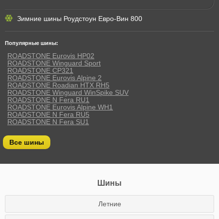
Зимние шины Роудстоун Евро-Вин 800
Популярные шины:
ROADSTONE Eurovis HP02
ROADSTONE Winguard Sport
ROADSTONE CP321
ROADSTONE Eurovis Alpine 2
ROADSTONE Roadian HTX RH5
ROADSTONE Winguard WinSpike SUV
ROADSTONE N Fera RU1
ROADSTONE Eurovis Alpine WH1
ROADSTONE N Fera RU5
ROADSTONE N Fera SU1
Все шины
Шины
Летние