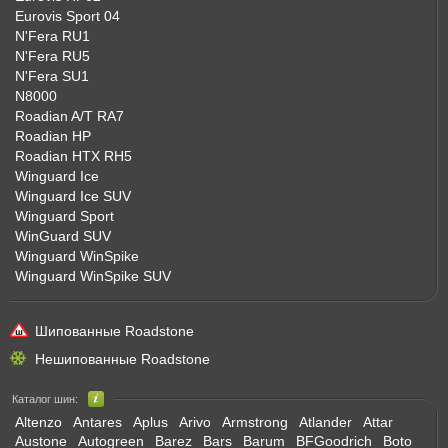
Eurovis Sport 04
N'Fera RU1
N'Fera RU5
N'Fera SU1
N8000
Roadian A/T RA7
Roadian HP
Roadian HTX RH5
Winguard Ice
Winguard Ice SUV
Winguard Sport
WinGuard SUV
Winguard WinSpike
Winguard WinSpike SUV
Шипованные Roadstone
Нешипованные Roadstone
Каталог шин:
Altenzo
Antares
Aplus
Arivo
Armstrong
Atlander
Attar
Austone
Autogreen
Barez
Bars
Barum
BFGoodrich
Boto