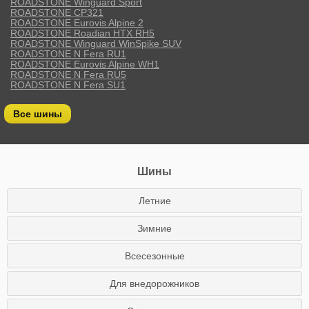
ROADSTONE Winguard Sport
ROADSTONE CP321
ROADSTONE Eurovis Alpine 2
ROADSTONE Roadian HTX RH5
ROADSTONE Winguard WinSpike SUV
ROADSTONE N Fera RU1
ROADSTONE Eurovis Alpine WH1
ROADSTONE N Fera RU5
ROADSTONE N Fera SU1
Все шины
Шины
Летние
Зимние
Всесезонные
Для внедорожников