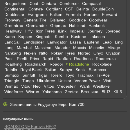
Bridgestone
Ceat
Centara
Comforser
Compasal
Continental
Contyre
Cordiant
CST
Delinte
DoubleCoin
Doublestar
Evergreen
Falken
Formula
Fortune
Forward
Fronway
General Tire
Gislaved
Goodride
Goodyear
Greentrac
Grenlander
Gripmax
Habilead
Hankook
Headway
Hifly
Ikon Tyres
iLink
Imperial
Journey
Joyroad
Kama
Kapsen
Kingnate
Kumho
Kustone
Lakesea
LandSail
Landspider
Lanvigator
Lassa
Laufenn
Leao
Ling
Long
Marshal
Massimo
Matador
Maxxis
Michelin
Mirage
Nankang
Nexen
Nitto
Nokian Tyres
Nortec
Onyx
Ovation
Pace
Pirelli
Prinx
Rapid
Rauffan
Roadboss
Roadcruza
Roadking
Roadmarch
Roador
Roadstone
Rockblade
Rotalla
Royal Black
Sailun
Satoya
Sonix
Starmaxx
Sumaxx
Sunfull
Tigar
Torero
Toyo
Tracmax
Tri-Ace
Triangle
Tunga
Ultraforce
Unistar
Venom Power
Viatti
Vinmax
Vitour Neo
Vittos
Vredestein
Wanli
Westlake
Windforce
Winrun
Yokohama
Zeetex
Белшина
ВШЗ
КШЗ
Зимние шины Роудстоун Евро-Вин 700
Популярные шины:
ROADSTONE Eurovis HP02