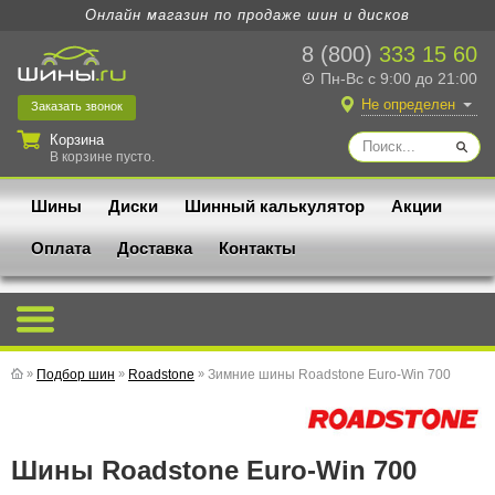
Онлайн магазин по продаже шин и дисков
8 (800)
333 15 60
Пн-Вс с 9:00 до 21:00
Не определен
Заказать
звонок
Корзина
В корзине пусто.
Шины
Диски
Шинный калькулятор
Акции
Оплата
Доставка
Контакты
»
Подбор шин
»
Roadstone
»
Зимние шины Roadstone Euro-Win 700
Шины Roadstone Euro-Win 700