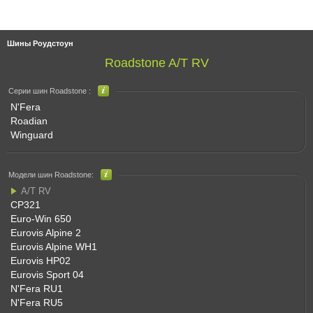
Шины Роудстоун
Roadstone A/T RV
Серии шин Roadstone :
N'Fera
Roadian
Winguard
Модели шин Roadstone:
A/T RV
CP321
Euro-Win 650
Eurovis Alpine 2
Eurovis Alpine WH1
Eurovis HP02
Eurovis Sport 04
N'Fera RU1
N'Fera RU5