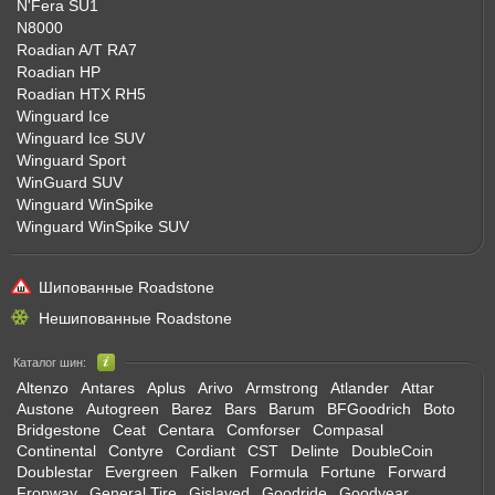
N'Fera SU1
N8000
Roadian A/T RA7
Roadian HP
Roadian HTX RH5
Winguard Ice
Winguard Ice SUV
Winguard Sport
WinGuard SUV
Winguard WinSpike
Winguard WinSpike SUV
Шипованные Roadstone
Нешипованные Roadstone
Каталог шин:
Altenzo
Antares
Aplus
Arivo
Armstrong
Atlander
Attar
Austone
Autogreen
Barez
Bars
Barum
BFGoodrich
Boto
Bridgestone
Ceat
Centara
Comforser
Compasal
Continental
Contyre
Cordiant
CST
Delinte
DoubleCoin
Doublestar
Evergreen
Falken
Formula
Fortune
Forward
Fronway
General Tire
Gislaved
Goodride
Goodyear