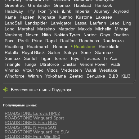
Greentrac
Grenlander
Gripmax
Habilead
Hankook
Headway
Hifly
Ikon Tyres
iLink
Imperial
Journey
Joyroad
Kama
Kapsen
Kingnate
Kumho
Kustone
Lakesea
LandSail
Landspider
Lanvigator
Lassa
Laufenn
Leao
Ling
Long
Marshal
Massimo
Matador
Maxxis
Michelin
Mirage
Nankang
Nexen
Nitto
Nokian Tyres
Nortec
Onyx
Ovation
Pace
Pirelli
Prinx
Rapid
Rauffan
Roadboss
Roadcruza
Roadking
Roadmarch
Roador
Roadstone
Rockblade
Rotalla
Royal Black
Sailun
Satoya
Sonix
Starmaxx
Sumaxx
Sunfull
Tigar
Torero
Toyo
Tracmax
Tri-Ace
Triangle
Tunga
Ultraforce
Unistar
Venom Power
Viatti
Vinmax
Vitour Neo
Vittos
Vredestein
Wanli
Westlake
Windforce
Winrun
Yokohama
Zeetex
Белшина
ВШЗ
КШЗ
Всесезонные шины Роудстоун
Популярные шины:
ROADSTONE Eurovis HP02
ROADSTONE Winguard Sport
ROADSTONE N Fera RU5
ROADSTONE N Fera SU1
ROADSTONE Winguard Ice SUV
ROADSTONE Euro-Win 650