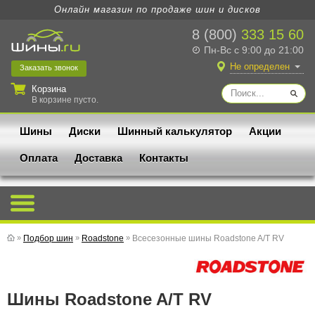
Онлайн магазин по продаже шин и дисков
8 (800)
333 15 60
Пн-Вс с 9:00 до 21:00
Не определен
Заказать
звонок
Корзина
В корзине пусто.
Шины
Диски
Шинный калькулятор
Акции
Оплата
Доставка
Контакты
»
Подбор шин
»
Roadstone
»
Всесезонные шины Roadstone A/T RV
Шины Roadstone A/T RV