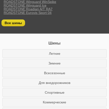
ROADSTONE Winguard WinSpike
ROADSTONE Winguard Ice
ROADSTONE Roadian A/T RA7
ROADSTONE Eurovis Sport 04
Все шины
Шины
Летние
Зимние
Всесезонные
Для внедорожников
Спортивные
Коммерческие